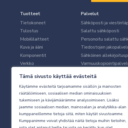
Tuotteet
Palvelut
Tietokoneet
Sähköposti ja viestintä
Tulostus
Salattu sähköposti
Mobiililaitteet
Personoitu salattu säh
Kuva ja ääni
Tiedostojen jakopalvel
Komponentit
Sähköinen allekirjoitus
Verkko
Varmuuskopiointipalvel
Ohjelmistot
Microsoft 365 yrityksil
Tämä sivusto käyttää evästeitä
Oheislaitteet
Microsoft 365 -varmist
Käytämme evästeitä tarjoamamme sisällön ja mainosten
WithSecure tietoturva y
räätälöimiseen, sosiaalisen median ominaisuuksien
WithSecuren tietoturva
tukemiseen ja kävijämäärämme analysoimiseen. Lisäksi
Käyttäjätukipalvelu
jaamme sosiaalisen median, mainosalan ja analytiikka-alan
Tietoturvakartoitus
kumppaneillemme tietoja siitä, miten käytät sivustoamme.
Sähköpostikartoitus
Kumppanimme voivat yhdistää näitä tietoja muihin tietoihin,
joita olet antanut heille tai joita on kerätty, kun olet