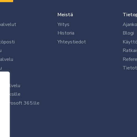
Meistä
Tieto
palvelut
Yritys
Ajanko
Historia
Blogi
köposti
Yhteystiedot
Käytt
u
Ratkai
palvelu
Refere
u
Tietot
le
uspalvelu
rityksille
 Microsoft 365:lle