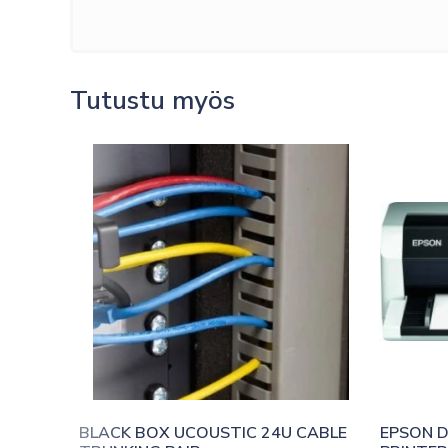
Tutustu myös
BLACK BOX UCOUSTIC 24U CABLE 
EPSON D