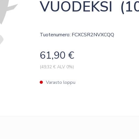
VUODEKSI  (10
Tuotenumero: FCXCSR2NVXCQQ
61,90
€
(
49,32
€ ALV 0%)
Varasto loppu