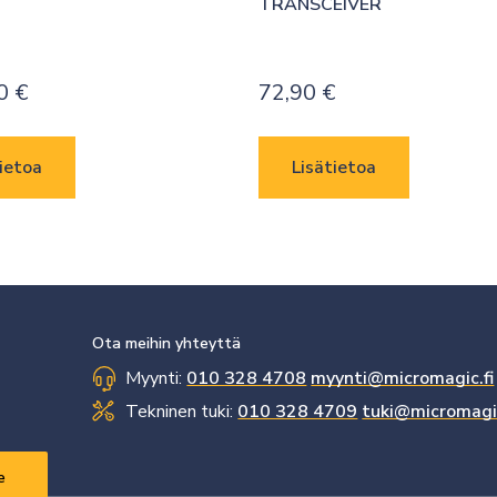
TRANSCEIVER
00
€
72,90
€
ietoa
Lisätietoa
Ota meihin yhteyttä
Myynti:
010 328 4708
myynti@micromagic.fi
Tekninen tuki:
010 328 4709
tuki@micromagic