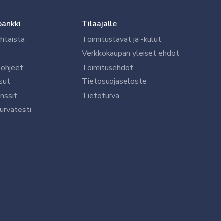
pankki
Tilaajalle
htaista
Toimitustavat ja -kulut
Verkkokaupan yleiset ehdot
öohjeet
Toimitusehdot
sut
Tietosuojaseloste
nssit
Tietoturva
urvatesti