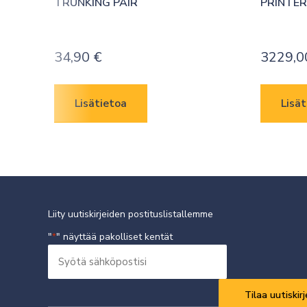
TRUNKING PAIR
PRINTER
34,90
€
3229,
Lisätietoa
Lisät
Liity uutiskirjeiden postituslistallemme
"
" näyttää pakolliset kentät
*
Syötä
sähköpostisi
Vaaditaan
*