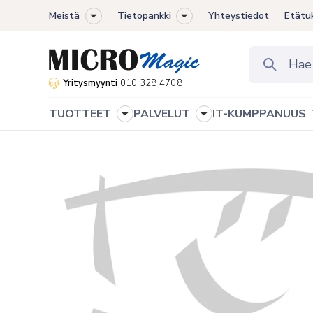
Meistä
Tietopankki
Yhteystiedot
Etätu
Toggle
Toggle
sub-
sub-
menu
menu
Yritysmyynti
010 328 4708
TUOTTEET
PALVELUT
IT-KUMPPANUUS
Toggle
Toggle
sub-
sub-
menu
menu