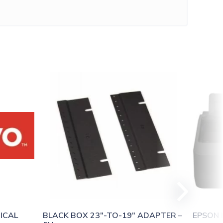
CAL 
BLACK BOX 23″-TO-19″ ADAPTER – 
EPSON 