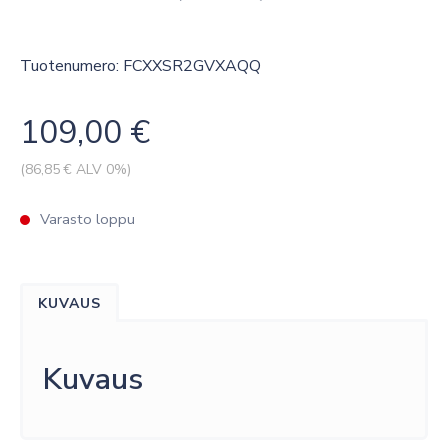
Tuotenumero: FCXXSR2GVXAQQ
109,00
€
(
86,85
€ ALV 0%)
Varasto loppu
KUVAUS
Kuvaus