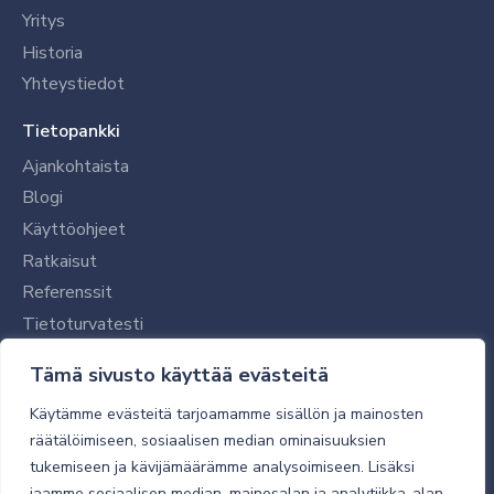
Yritys
Historia
Yhteystiedot
Tietopankki
Ajankohtaista
Blogi
Käyttöohjeet
Ratkaisut
Referenssit
Tietoturvatesti
Tilaajalle
Tämä sivusto käyttää evästeitä
Toimitustavat ja -kulut
Käytämme evästeitä tarjoamamme sisällön ja mainosten
Verkkokaupan yleiset ehdot
räätälöimiseen, sosiaalisen median ominaisuuksien
tukemiseen ja kävijämäärämme analysoimiseen. Lisäksi
Toimitusehdot
jaamme sosiaalisen median, mainosalan ja analytiikka-alan