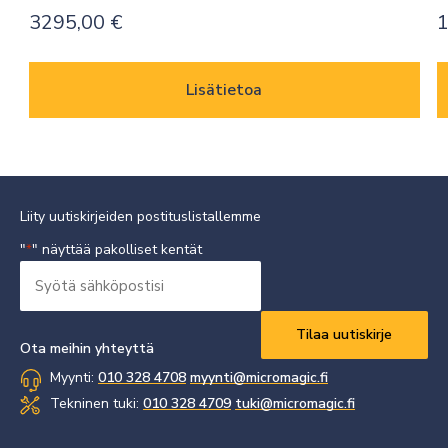
3295,00
€
Lisätietoa
Liity uutiskirjeiden postituslistallemme
"
" näyttää pakolliset kentät
*
Syötä
sähköpostisi
Vaaditaan
*
Ota meihin yhteyttä
Myynti:
010 328 4708
myynti@micromagic.fi
Tekninen tuki:
010 328 4709
tuki@micromagic.fi