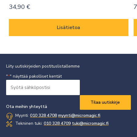
34,90
€
7
Lisätietoa
Liity uutiskirjeiden postituslistallemme
"
" näyttää pakolliset kentät
*
Syötä
sähköpostisi
Vaaditaan
*
Ota meihin yhteyttä
Myynti:
010 328 4708
myynti@micromagic.fi
Tekninen tuki:
010 328 4709
tuki@micromagic.fi