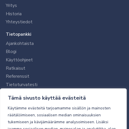
Yritys
Historia
Yhteystiedot
Tietopankki
Ajankohtaista
Blogi
Käyttöohjeet
Ratkaisut
Referenssit
Tietoturvatesti
Tilaajalle
Tämä sivusto käyttää evästeitä
Toimitustavat ja -kulut
Käytämme evästeitä tarjoamamme sisällön ja mainosten
Verkkokaupan yleiset ehdot
räätälöimiseen, sosiaalisen median ominaisuuksien
tukemiseen ja kävijämäärämme analysoimiseen. Lisäksi
Toimitusehdot
jaamme sosiaalisen median, mainosalan ja analytiikka-alan